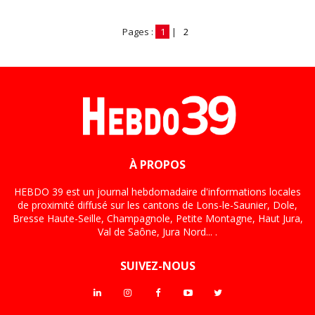
Pages :
1
|
2
À PROPOS
HEBDO 39 est un journal hebdomadaire d'informations locales
de proximité diffusé sur les cantons de Lons-le-Saunier, Dole,
Bresse Haute-Seille, Champagnole, Petite Montagne, Haut Jura,
Val de Saône, Jura Nord... .
SUIVEZ-NOUS